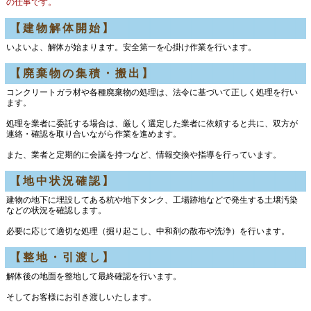
の仕事です。
【建物解体開始】
いよいよ、解体が始まります。安全第一を心掛け作業を行います。
【廃棄物の集積・搬出】
コンクリートガラ材や各種廃棄物の処理は、法令に基づいて正しく処理を行い
ます。
処理を業者に委託する場合は、厳しく選定した業者に依頼すると共に、双方が
連絡・確認を取り合いながら作業を進めます。
また、業者と定期的に会議を持つなど、情報交換や指導を行っています。
【地中状況確認】
建物の地下に埋設してある杭や地下タンク、工場跡地などで発生する土壌汚染
などの状況を確認します。
必要に応じて適切な処理（掘り起こし、中和剤の散布や洗浄）を行います。
【整地・引渡し】
解体後の地面を整地して最終確認を行います。
そしてお客様にお引き渡しいたします。